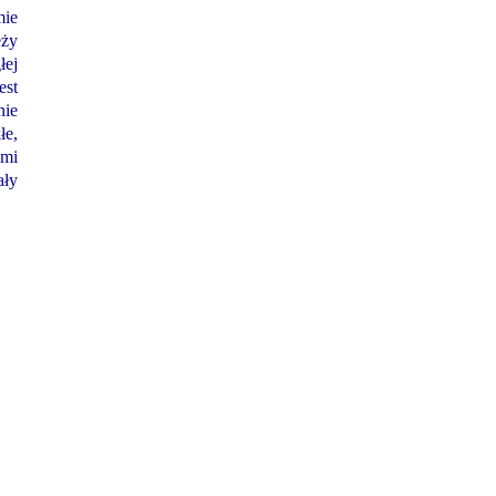
mie
eży
łej
est
nie
łe,
ymi
ały