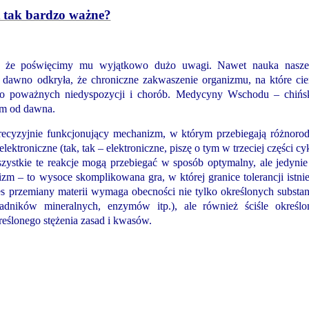
t tak bardzo ważne?
ny, że poświęcimy mu wyjątkowo dużo uwagi. Nawet nauka nasz
dawno odkryła, że chroniczne zakwaszenie organizmu, na które cie
 do poważnych niedyspozycji i chorób. Medycyny Wschodu – chińs
tym od dawna.
ecyzyjnie funkcjonujący mechanizm, w którym przebiegają różnoro
lektroniczne (tak, tak – elektroniczne, piszę o tym w trzeciej części cy
stkie te reakcje mogą przebiegać w sposób optymalny, ale jedyni
zm – to wysoce skomplikowana gra, w której granice tolerancji istnie
ces przemiany materii wymaga obecności nie tylko określonych substan
adników mineralnych, enzymów itp.), ale również ściśle określo
kreślonego stężenia zasad i kwasów.