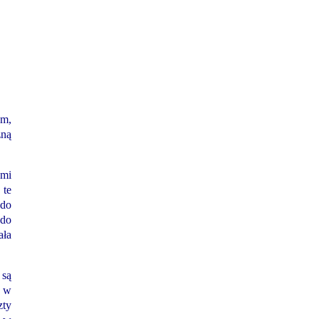
em,
zną
ymi
 te
 do
 do
ała
 są
, w
zty