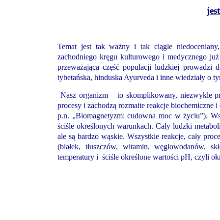
jes
Temat jest tak ważny i tak ciągle niedocenia
zachodniego kręgu kulturowego i medycznego już 
przeważająca część populacji ludzkiej prowadzi
tybetańska, hinduska Ayurveda i inne wiedziały o 
Nasz organizm – to skomplikowany, niezwykle pr
procesy i zachodzą rozmaite reakcje biochemiczne i e
p.n. „Biomagnetyzm: cudowna moc w życiu”). Wszy
ściśle określonych warunkach. Cały ludzki metaboli
ale są bardzo wąskie. Wszystkie reakcje, cały pro
(białek, tłuszczów, witamin, węglowodanów, skł
temperatury i ściśle określone wartości pH, czyli o