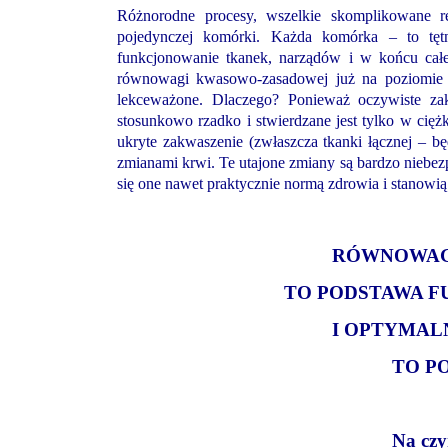
Różnorodne procesy, wszelkie skomplikowane r
pojedynczej komórki. Każda komórka – to tęt
funkcjonowanie tkanek, narządów i w końcu całeg
równowagi kwasowo-zasadowej już na poziomie p
lekceważone. Dlaczego? Ponieważ oczywiste z
stosunkowo rzadko i stwierdzane jest tylko w cię
ukryte zakwaszenie (zwłaszcza tkanki łącznej – b
zmianami krwi. Te utajone zmiany są bardzo niebezp
się one nawet praktycznie normą zdrowia i stanowią
RÓWNOWAG
TO PODSTAWA 
I OPTYMAL
TO P
Na czy