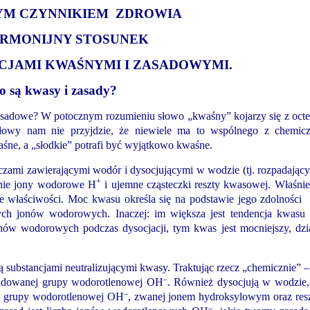
YM CZYNNIKIEM ZDROWIA
ARMONIJNY STOSUNEK
CJAMI KWAŚNYMI I ZASADOWYMI.
o są kwasy i zasady?
 zasadowe? W potocznym rozumieniu słowo „kwaśny” kojarzy się z oct
owy nam nie przyjdzie, że niewiele ma to wspólnego z chemic
aśne, a „słodkie” potrafi być wyjątkowo kwaśne.
zami zawierającymi wodór i dysocjującymi w wodzie (tj. rozpadając
+
atnie jony wodorowe H
i ujemne cząsteczki reszty kwasowej. Właśnie
 właściwości. Moc kwasu określa się na podstawie jego zdolności
ących jonów wodorowych. Inaczej: im większa jest tendencja kwasu
onów wodorowych podczas dysocjacji, tym kwas jest mocniejszy, dzi
 są substancjami neutralizującymi kwasy. Traktując rzecz „chemicznie” –
–
aładowanej grupy wodorotlenowej OH
. Również dysocjują w wodzie
–
j grupy wodorotlenowej OH
, zwanej jonem hydroksylowym oraz res
–