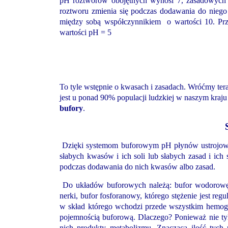
pH roztworów obojętnych wynosi 7, zasadowych 
roztworu zmienia się podczas dodawania do niego
między sobą współczynnikiem o wartości 10. Prz
wartości pH = 5
To tyle wstępnie o kwasach i zasadach. Wróćmy t
jest u ponad 90% populacji ludzkiej w naszym kraj
bufory
.
Dzięki systemom buforowym pH płynów ustrojowy
słabych kwasów i ich soli lub słabych zasad i ich
podczas dodawania do nich kwasów albo zasad.
Do układów buforowych należą: bufor wodoro
nerki, bufor fosforanowy, którego stężenie jest re
w skład którego wchodzi przede wszystkim hemogl
pojemnością buforową. Dlaczego? Ponieważ nie tyl
nich produkty metabolizmu. Znaczącą ilość tych