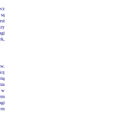
ecz
 są
est
dzy
agi
ek,
zw.
icę
nią
nia
a w
izm
agi
wym