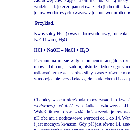
zasadowej zawierającej atom metalu. Miarą mocy
wodzie. Jak jeszcze pamiętasz z lekcji chemii – kwas
jonów wodorowych kwasów z jonami wodorotlenowym
Przykład.
Kwas solny HCl (kwas chlorowodorowy) po reakcj
NaCl i wodę H
O:
2
HCl + NaOH = NaCl + H
O
2
Przypomina mi się w tym momencie anegdotka ze s
opowiadał nam, uczniom, historię niedoszłego sa
usiłowań, zmieszał bardzo silny kwas z równie moc
samobójca nie przykładał się do nauki chemii i cała
Chemicy w celu określania mocy zasad lub kwasó
wodorowy)
. Wartość wskaźnika liczbowego pH ś
Wskaźnik ten to tzw. wykładnik stężenia jonów w
pH obejmuje podstawowe wartości od 1 do 14. War
i jest mocnym kwasem. Gdy pH jest równe 14, znac