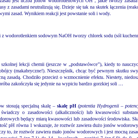
 zasad jest liczba jonów wodorotlenowych OH
, jakie tworzy zasad
y z zasadami neutralizują się. Dzieje się tak na skutek łączenia (reakc
i zasad. Wynikiem reakcji jest powstanie soli i wody.
i z wodorotlenkiem sodowym NaOH tworzy chlorek sodu (sól kuchen
zkolnej lekcji chemii (jeszcze w „podstawówce”), kiedy to nauczyc
mobójcy (makabryczne!). Nieszczęśnik, chcąc być pewnym skutku sw
ną zasadą. Chodziło przecież o wzmocnienie efektu. Niestety, niedos
 próba zakończyła się jedynie na wypiciu bardzo gorzkiej soli …
w stosują specjalną skalę –
skalę pH
(potentia Hydrogenii – potenc
wiadczy o zasadowości (alkaliczności) lub kwasowości substanc
odorowych będący miarą kwasowości lub zasadowości środowiska. Sk
tość pH równa 1 wskazuje, że roztwór zawiera dużo jonów wodorow
zy to, że roztwór zawiera mało jonów wodorowych i jest mocną zasa