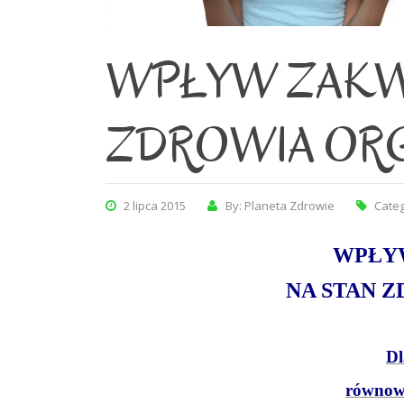
WPŁYW ZAKW
ZDROWIA OR
2 lipca 2015
By: Planeta Zdrowie
Cate
WPŁY
NA STAN 
Dl
równow