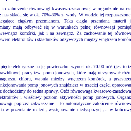
 – to zaburzenie równowagi kwasowo-zasadowej w organizmie na rz
 nas składa się w ok. 70%-80% z wody. W wodzie tej rozpuszczone
dlegające ciągłym przemianom. Taka ciągła przemiana materii j
rzemiany mają odbywać się w warunkach pełnej równowagi pomię
 wewnątrz komórki, jak i na zewnątrz. Za zachowanie tej równow
ływem elektrolitów i składników odżywczych między wnętrzem komór
ęcie elektryczne na jej powierzchni wynosi ok. 70-90 mV (jest to t
d prawidłowej pracy tzw. pomp jonowych, które mają utrzymywać różn
magnezu, chloru, wapnia między wnętrzem komórek, a przestrze
kcjonowania pomp jonowych znajdziesz w trzeciej części opracowa
raz dochodzimy do sedna sprawy. Otóż równowaga kwasowo-zasadow
elektrolitów i właściwy poziom aktywności pomp jonowych. Organ
wnowagi poprzez zakwaszanie – to automatyczne zakłócenie równow
ienia w przemianie materii, występowanie niedyspozycji, a w końco