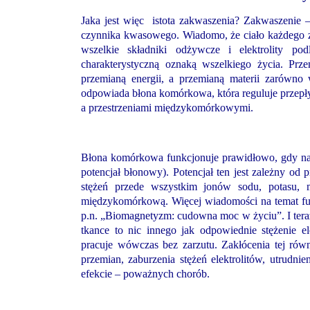
Jaka jest więc istota zakwaszenia? Zakwaszenie
czynnika kwasowego. Wiadomo, że ciało każdego z
wszelkie składniki odżywcze i elektrolity po
charakterystyczną oznaką wszelkiego życia. P
przemianą energii, a przemianą materii zarówno
odpowiada błona komórkowa, która reguluje przep
a przestrzeniami międzykomórkowymi.
Błona komórkowa funkcjonuje prawidłowo, gdy napi
potencjał błonowy). Potencjał ten jest zależny o
stężeń przede wszystkim jonów sodu, potasu, 
międzykomórkową. Więcej wiadomości na temat fun
p.n. „Biomagnetyzm: cudowna moc w życiu”. I te
tkance to nic innego jak odpowiednie stężenie 
pracuje wówczas bez zarzutu. Zakłócenia tej ró
przemian, zaburzenia stężeń elektrolitów, utrudn
efekcie – poważnych chorób.