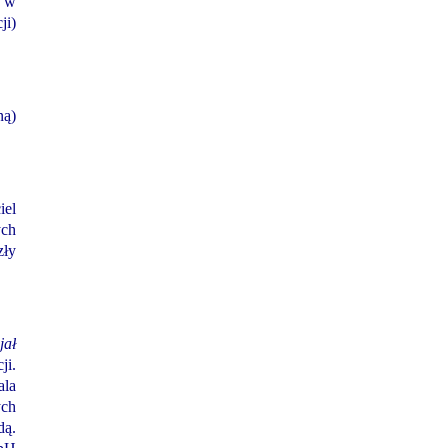
a w
ji)
ną)
iel
ych
zły
jał
ji.
ala
ych
dą.