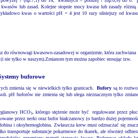
powyżej 7 (np.7,1) do 14, kwaśnych – poniżej 7 (np.6,9) do 0.
 kwasów lub zasad. Kolejne stopnie mocy kwasu lub zasady różnią 
ykładowo kwas o wartości pH = 4 jest 10 razy silniejszy od kwas
eraz do równowagi kwasowo-zasadowej w organizmie, która zachwiana
u (i nie tylko w naszym).Zmianom tym można zapobiec stosując tzw.
Systemy buforowe
ch zmienia się w niewielkich tylko granicach.
Bufory
są to roztw
 soli. pH buforów nie zmienia się lub ulega nieznacznym tylko zmia
węglanowy HCO
, którego stężenie może być regulowane przez płuc
3
gulowane przez nerki oraz bufor białczanowy (o bardzo dużej pojemnośc
obina i oksyhemoglobina. Zwłaszcza krew musi odznaczać się znac
ko transportuje substancje pokarmowe do tkanek, ale również odbier
 produktów przemiany materii stanowią kwasy. Buforowe układy k