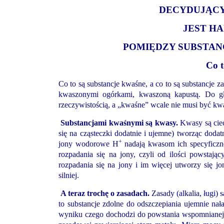
DECYDUJĄC
JEST H
POMIĘDZY SUBSTAN
Co t
Co to są substancje kwaśne, a co to są substancje
kwaszonymi ogórkami, kwaszoną kapustą. Do gł
rzeczywistością, a „kwaśne” wcale nie musi być kw
Substancjami kwaśnymi są kwasy.
Kwasy są ciec
się na cząsteczki dodatnie i ujemne) tworząc dod
+
jony wodorowe H
nadają kwasom ich specyficzne
rozpadania się na jony, czyli od ilości powstaj
rozpadania się na jony i im więcej utworzy się j
silniej.
A teraz trochę o zasadach.
Zasady (alkalia, ługi)
to substancje zdolne do odszczepiania ujemnie n
wyniku czego dochodzi do powstania wspomniane