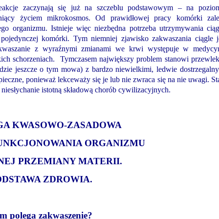
eakcje zaczynają się już na szczeblu podstawowym – na pozio
niący życiem mikrokosmos. Od prawidłowej pracy komórki zal
o organizmu. Istnieje więc niezbędna potrzeba utrzymywania ciąg
ojedynczej komórki. Tym niemniej zjawisko zakwaszania ciągle j
akwaszanie z wyraźnymi zmianami we krwi występuje w medycy
żkich schorzeniach. Tymczasem największy problem stanowi przewlek
ędzie jeszcze o tym mowa) z bardzo niewielkimi, ledwie dostrzegaln
ieczne, ponieważ lekceważy się je lub nie zwraca się na nie uwagi. St
 niesłychanie istotną składową chorób cywilizacyjnych.
A KWASOWO-ZASADOWA
FUNKCJONOWANIA ORGANIZMU
NEJ PRZEMIANY MATERII.
ODSTAWA ZDROWIA.
m polega zakwaszenie?