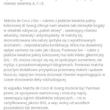
również witaminy A, C i E.
Matcha de Coco z bio – cukrem z płatków kwiatów palmy
kokosowej dr Goerg oferuje nam właśnie taki niezwykle bogaty
w składniki odżywcze „pakiet siłowy” , zawierający również
witaminy, minerały i antyoksydanty. W matchy tej
skoncentrowana siła natury spotyka się z wyrafinowanym
aromatem – niepowtarzalna kombinacja, która ma zbawienny
wpływ zarówno na ciało jak i duszę. Ponieważ bio – cukier z
płatków kwiatów palmy kokosowej ma niski indeks glikemiczny
(GI) – 35, można cieszyć się nią ze spokojnym sumieniem, nie
myśląc o ponadnormatywnych kilogramach. Ponieważ matcha
poza tym dodatkowo przyspiesza przemianę materii i spalanie
tłuszczu, napój ten można stosować również wspomagająco w
czasie stosowania diety odchudzającej.
W wypadku Matchy de Coco dr Goerg możecie być Państwo
pewni, że spożywacie wartościowy i smaczny napój,
zawierający ogrom składników odżywczych – i to w
certyfikowanej jakości BIO, a więc wolny od wszelkich
pozostałości lub domieszek.