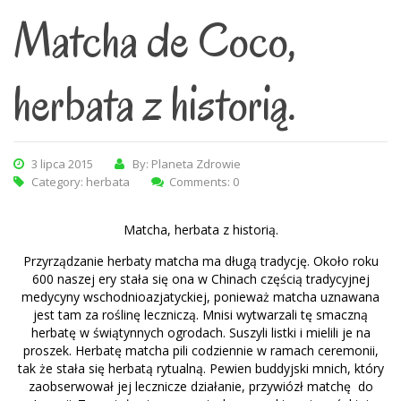
Matcha de Coco,
herbata z historią.
3 lipca 2015
By: Planeta Zdrowie
Category:
herbata
Comments: 0
Matcha, herbata z historią.
Przyrządzanie herbaty matcha ma długą tradycję. Około roku
600 naszej ery stała się ona w Chinach częścią tradycyjnej
medycyny wschodnioazjatyckiej, ponieważ matcha uznawana
jest tam za roślinę leczniczą. Mnisi wytwarzali tę smaczną
herbatę w świątynnych ogrodach. Suszyli listki i mielili je na
proszek. Herbatę matcha pili codziennie w ramach ceremonii,
tak że stała się herbatą rytualną. Pewien buddyjski mnich, który
zaobserwował jej lecznicze działanie, przywiózł matchę do