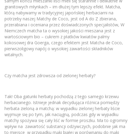
samym końcu mieszanki liści mieli się starannie i delikatnie w
granitowych młynkach – im dłużej tym lepszy efekt. Matcha,
którą nabywamy w tradycyjnej japońskiej herbaciarni na
potrzeby naszej Matchy de Coco, jest od A do Z zbierana,
przerabiana i oceniana przez doświadczonych specjalistów, W
Niemczech matcha ta o wysokiej jakości mieszana jest z
wartościowym bio – cukrem z płatków kwiatów palmy
kokosowej dra Goerga, czego efektem jest Matcha de Coco,
pierwszoligowy napój o wysokiej zawartości składników
witalnych.
Czy matcha jest zdrowsza od zielonej herbaty?
Tak! Oba gatunki herbaty pochodzą z tego samego krzewu
herbacianego. Istnieje jednak decydująca różnica pomiędzy
herbata zieloną a matchą: w wypadku zielonej herbaty liście
wyjmuje się po tym, jak naciągną, podczas gdy w wypadku
matchy spożywa się cały liść w formie proszku. Ma to ogromny
wpływ na zawartość substancji odżywczych, podobnie jak ma
to miejsce w przypadku mąki białej w porównaniu do mąki