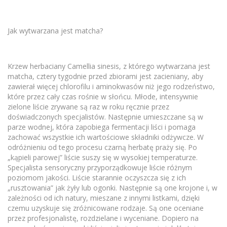
Jak wytwarzana jest matcha?
Krzew herbaciany Camellia sinesis, z którego wytwarzana jest
matcha, cztery tygodnie przed zbiorami jest zacieniany, aby
zawierał więcej chlorofilu i aminokwasów niż jego rodzeństwo,
które przez cały czas rośnie w słońcu. Młode, intensywnie
zielone liście zrywane są raz w roku ręcznie przez
doświadczonych specjalistów. Następnie umieszczane są w
parze wodnej, która zapobiega fermentacji liści i pomaga
zachować wszystkie ich wartościowe składniki odżywcze. W
odróżnieniu od tego procesu czarną herbatę praży się. Po
„kąpieli parowej” liście suszy się w wysokiej temperaturze.
Specjalista sensoryczny przyporządkowuje liście różnym
poziomom jakości. Liście starannie oczyszcza się z ich
„rusztowania” jak żyły lub ogonki. Następnie są one krojone i, w
zależności od ich natury, mieszane z innymi listkami, dzięki
czemu uzyskuje się zróżnicowane rodzaje. Są one oceniane
przez profesjonalistę, rozdzielane i wyceniane. Dopiero na