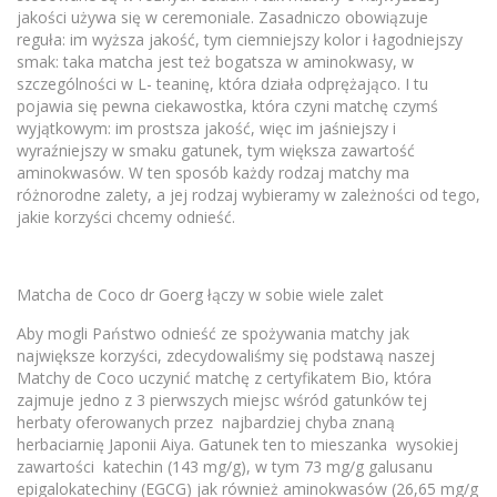
jakości używa się w ceremoniale. Zasadniczo obowiązuje
reguła: im wyższa jakość, tym ciemniejszy kolor i łagodniejszy
smak: taka matcha jest też bogatsza w aminokwasy, w
szczególności w L- teaninę, która działa odprężająco. I tu
pojawia się pewna ciekawostka, która czyni matchę czymś
wyjątkowym: im prostsza jakość, więc im jaśniejszy i
wyraźniejszy w smaku gatunek, tym większa zawartość
aminokwasów. W ten sposób każdy rodzaj matchy ma
różnorodne zalety, a jej rodzaj wybieramy w zależności od tego,
jakie korzyści chcemy odnieść.
Matcha de Coco dr Goerg łączy w sobie wiele zalet
Aby mogli Państwo odnieść ze spożywania matchy jak
największe korzyści, zdecydowaliśmy się podstawą naszej
Matchy de Coco uczynić matchę z certyfikatem Bio, która
zajmuje jedno z 3 pierwszych miejsc wśród gatunków tej
herbaty oferowanych przez najbardziej chyba znaną
herbaciarnię Japonii Aiya. Gatunek ten to mieszanka wysokiej
zawartości katechin (143 mg/g), w tym 73 mg/g galusanu
epigalokatechiny (EGCG) jak również aminokwasów (26,65 mg/g