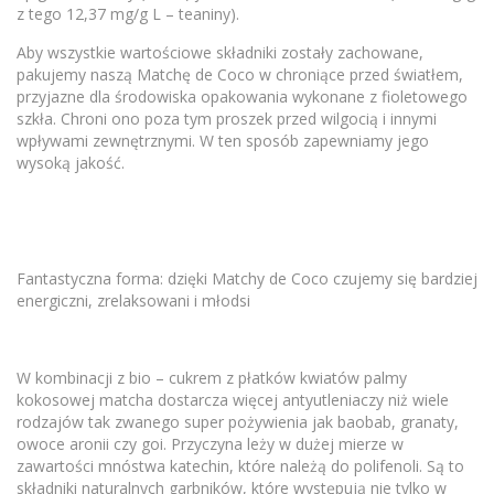
z tego 12,37 mg/g L – teaniny).
Aby wszystkie wartościowe składniki zostały zachowane,
pakujemy naszą Matchę de Coco w chroniące przed światłem,
przyjazne dla środowiska opakowania wykonane z fioletowego
szkła. Chroni ono poza tym proszek przed wilgocią i innymi
wpływami zewnętrznymi. W ten sposób zapewniamy jego
wysoką jakość.
Fantastyczna forma: dzięki Matchy de Coco czujemy się bardziej
energiczni, zrelaksowani i młodsi
W kombinacji z bio – cukrem z płatków kwiatów palmy
kokosowej matcha dostarcza więcej antyutleniaczy niż wiele
rodzajów tak zwanego super pożywienia jak baobab, granaty,
owoce aronii czy goi. Przyczyna leży w dużej mierze w
zawartości mnóstwa katechin, które należą do polifenoli. Są to
składniki naturalnych garbników, które występują nie tylko w