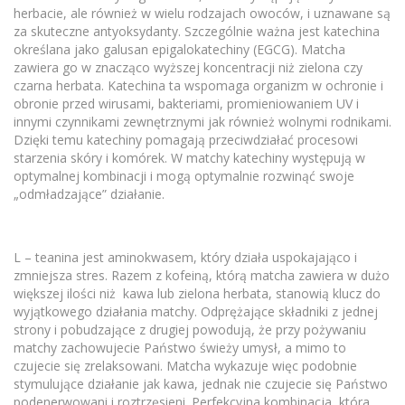
herbacie, ale również w wielu rodzajach owoców, i uznawane są
za skuteczne antyoksydanty. Szczególnie ważna jest katechina
określana jako galusan epigalokatechiny (EGCG). Matcha
zawiera go w znacząco wyższej koncentracji niż zielona czy
czarna herbata. Katechina ta wspomaga organizm w ochronie i
obronie przed wirusami, bakteriami, promieniowaniem UV i
innymi czynnikami zewnętrznymi jak również wolnymi rodnikami.
Dzięki temu katechiny pomagają przeciwdziałać procesowi
starzenia skóry i komórek. W matchy katechiny występują w
optymalnej kombinacji i mogą optymalnie rozwinąć swoje
„odmładzające” działanie.
L – teanina jest aminokwasem, który działa uspokajająco i
zmniejsza stres. Razem z kofeiną, którą matcha zawiera w dużo
większej ilości niż kawa lub zielona herbata, stanowią klucz do
wyjątkowego działania matchy. Odprężające składniki z jednej
strony i pobudzające z drugiej powodują, że przy pożywaniu
matchy zachowujecie Państwo świeży umysł, a mimo to
czujecie się zrelaksowani. Matcha wykazuje więc podobnie
stymulujące działanie jak kawa, jednak nie czujecie się Państwo
podenerwowani i roztrzęsieni. Perfekcyjna kombinacja, która