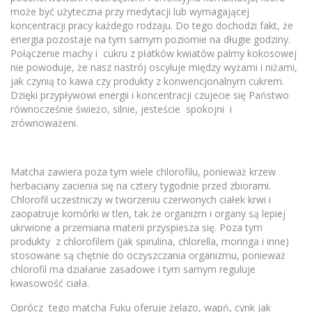
może być użyteczna przy medytacji lub wymagającej
koncentracji pracy każdego rodzaju. Do tego dochodzi fakt, że
energia pozostaje na tym samym poziomie na długie godziny.
Połączenie machy i cukru z płatków kwiatów palmy kokosowej
nie powoduje, że nasz nastrój oscyluje między wyżami i niżami,
jak czynią to kawa czy produkty z konwencjonalnym cukrem.
Dzięki przypływowi energii i koncentracji czujecie się Państwo
równocześnie świeżo, silnie, jesteście spokojni i
zrównoważeni.
Matcha zawiera poza tym wiele chlorofilu, ponieważ krzew
herbaciany zacienia się na cztery tygodnie przed zbiorami.
Chlorofil uczestniczy w tworzeniu czerwonych ciałek krwi i
zaopatruje komórki w tlen, tak że organizm i organy są lepiej
ukrwione a przemiana materii przyspiesza się. Poza tym
produkty z chlorofilem (jak spirulina, chlorella, moringa i inne)
stosowane są chętnie do oczyszczania organizmu, ponieważ
chlorofil ma działanie zasadowe i tym samym reguluje
kwasowość ciała.
Oprócz tego matcha Fuku oferuje żelazo, wapń, cynk jak