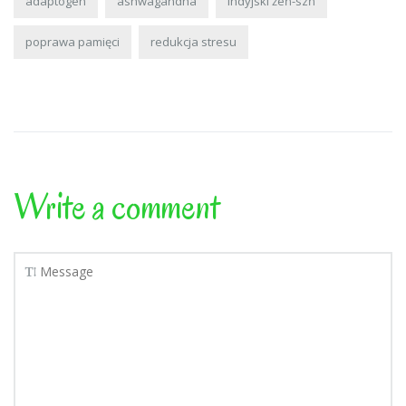
adaptogen
ashwagandha
indyjski żeń-szń
poprawa pamięci
redukcja stresu
Write a comment