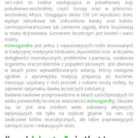
żeń-szeń to roślina występująca w południowej Azji,
południowo-wschodniej części Europy oraz w północno-
wschodniej Afryce. Osiągające około 150 cm wysokości zioło,
wydaje zielonkawe lub żółtozielone kwiaty oraz kuliste,
ciemnopomarańczowe lub czerwone jagody, które brązowieją
w miarę dojrzewania. Surowcem leczniczym jest korzeń i owoc
rośliny.
Ashwagandha
jest jedną z najważniejszych roślin stosowanych
w tradycyjnej medycynie hinduskiej (Ayurvedzie) m.in. w leczeniu
dolegliwości reumatycznych, problemów z pamięcią, osłabienia
organizmu oraz problemów z popędem płciowym. Jest zbierana
w lasach przez wykwalifikowanych zielarzy, którzy następnie
zgodnie z ajurvedyjską tradycją preparują jej korzenie,
mieszając uzyskany z nich proszek z sokami reszty rośliny, by
zapewnić optymalną dawkę leczniczych substancji.
Badania naukowe przeprowadzone w latach sześćdziesiątych XX
wieku potwierdziły lecznicze właściwości
Ashwagandhy
. Okazało
się, że jest ona źródłem wielu substancji aktywnych,
wpływających nie tylko na szybsze gojenie się ran, czy
zwalczanie bólów reumatycznych, ale także poprawiających
samopoczucie i redukujących stres.