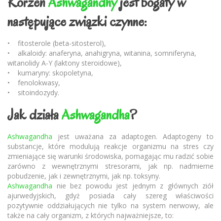
Korzeń
Ashwagandhy
jest bogaty w
następujące związki czynne:
• fitosterole (beta-sitosterol),
• alkaloidy: anaferyna, anahigryna, witanina, somniferyna,
witanolidy A-Y (laktony steroidowe),
• kumaryny: skopoletyna,
• fenolokwasy,
• sitoindozydy.
Jak działa
Ashwagandha
?
Ashwagandha
jest uważana za adaptogen. Adaptogeny to
substancje, które modulują reakcje organizmu na stres czy
zmieniające się warunki środowiska, pomagając mu radzić sobie
zarówno z wewnętrznymi stresorami, jak np. nadmierne
pobudzenie, jak i zewnętrznymi, jak np. toksyny.
Ashwagandha
nie bez powodu jest jednym z głównych ziół
ajurwedyjskich, gdyż posiada cały szereg właściwości
pozytywnie oddziałujących nie tylko na system nerwowy, ale
także na cały organizm, z których najważniejsze, to: