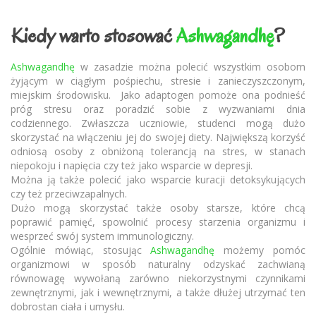
Kiedy warto stosować
Ashwagandhę
?
Ashwagandhę
w zasadzie można polecić wszystkim osobom
żyjącym w ciągłym pośpiechu, stresie i zanieczyszczonym,
miejskim środowisku. Jako adaptogen pomoże ona podnieść
próg stresu oraz poradzić sobie z wyzwaniami dnia
codziennego. Zwłaszcza uczniowie, studenci mogą dużo
skorzystać na włączeniu jej do swojej diety. Największą korzyść
odniosą osoby z obniżoną tolerancją na stres, w stanach
niepokoju i napięcia czy też jako wsparcie w depresji.
Można ją także polecić jako wsparcie kuracji detoksykujących
czy też przeciwzapalnych.
Dużo mogą skorzystać także osoby starsze, które chcą
poprawić pamięć, spowolnić procesy starzenia organizmu i
wesprzeć swój system immunologiczny.
Ogólnie mówiąc, stosując
Ashwagandhę
możemy pomóc
organizmowi w sposób naturalny odzyskać zachwianą
równowagę wywołaną zarówno niekorzystnymi czynnikami
zewnętrznymi, jak i wewnętrznymi, a także dłużej utrzymać ten
dobrostan ciała i umysłu.