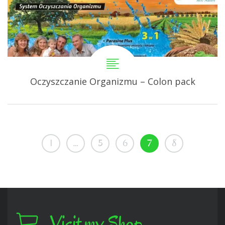
Oczyszczanie Organizmu – Colon pack
1
…
5
6
7
8
Visit my Shop